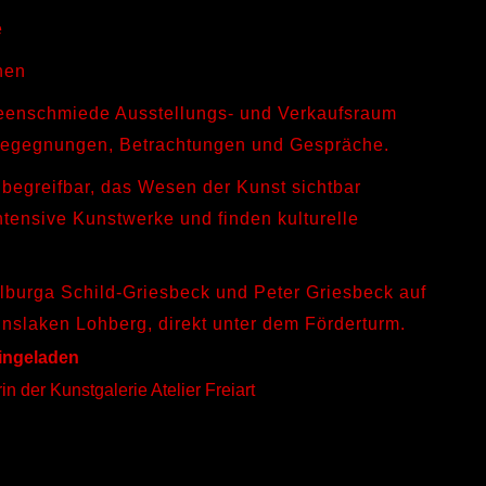
e
onen
Ideenschmiede Ausstellungs- und Verkaufsraum
 Begegnungen, Betrachtungen und Gespräche.
 begreifbar, das Wesen der Kunst sichtbar
ntensive Kunstwerke und finden kulturelle
alburga Schild-Griesbeck und Peter Griesbeck auf
inslaken Lohberg, direkt unter dem Förderturm.
eingeladen
n der Kunstgalerie Atelier Freiart