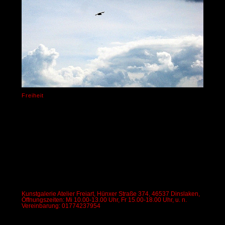
Freiheit
Kunstgalerie Atelier Freiart, Hünxer Straße 374, 46537 Dinslaken,
Öffnungszeiten: Mi 10.00-13.00 Uhr, Fr 15.00-18.00 Uhr, u. n.
Vereinbarung: 01774237954