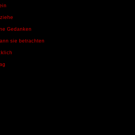
ein
eziehe
ine Gedanken
ann sie betrachten
cklich
Tag