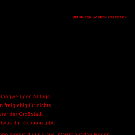
Walburga Schild-Griesbeck
s langweiligen Alltags
 freigiebig für nichts
vier der Großstadt
twas dir Richtung gibt.
ne bleibst du im Haus, starrst auf den Regen